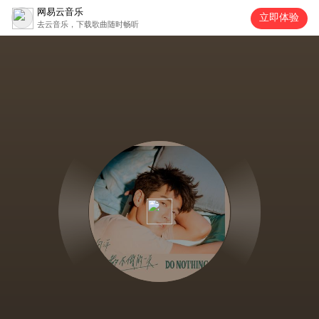
网易云音乐
立即体验
去云音乐，下载歌曲随时畅听