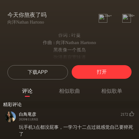
今天你熬夜了吗
10w+
999+
向洋Nathan Hartono
作词 : 叶蔓
作曲 : 向洋Nathan Hartono
黑夜像一个孤岛
弥漫着寂寞味道
月光好像关不掉的灯泡
打开
下载APP
夜猫也在发出信号
每当全世界睡着
换我醒着发牢骚
评论
相似歌曲
相似歌单
手机画面带我到处逍遥
幻想会感觉良好
精彩评论
我就喜欢 漫漫长夜谁也管不着
白鳥竜彦
2172
投己所好才是最重要
2020年11月9日
早起早睡那口号 实在太老套
玩手机3点都没屁事，一学习十二点过就感觉自己要猝死
任凭咖啡因加速发酵
了