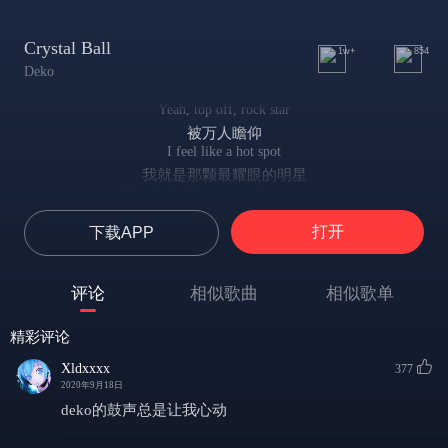
Crystal Ball
1w+
854
Deko
Yeah, top off, rock star
被万人瞻仰
I feel like a hot spot
我就是那颗最耀眼的明星
Oh, oh-oh, I'm movin, I cannot stop
哦，我已势不可挡
打开
下载APP
Riding round the city, it's so pretty
在这精心布置的城市里骑行
It's so ha-ha
评论
相似歌曲
相似歌单
感觉自己要起飞了
Space trip, we've been gettin drippy
精彩评论
垂涎欲滴的太空旅行
In a—, in a—, in a— (Yeah)
Xldxxxx
377
快装进我口袋里
2020年9月18日
Yeah, top off, rock star
deko的鼓声总是让我心动
被万人瞻仰
I feel like a hot spot