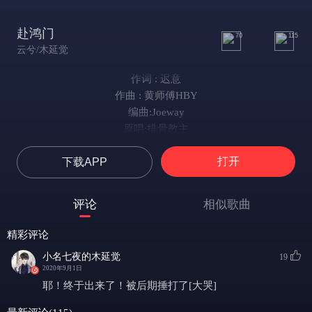
赴鸿门
70
115
云兮/木延觉
作词 : 迟意
作曲 : 黄师傅HBY
编曲:Joeway
原唱:排骨教主
翻唱:云兮 木延觉
打开
下载APP
混音:小敏
海报:方殊予
题字:聆泽
评论
相似歌曲
身是飘萍身
日月也为我舍心神
精彩评论
人是多情人
小名七夜的木延觉
19
眼眉常消魂
2020年9月1日
世人总传闻
耶！终于出来了！被后期捶打了[大哭]
相思设宴名叫鸿门