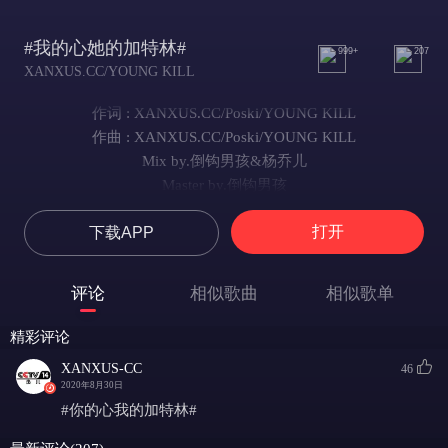
#我的心她的加特林#
999+
207
XANXUS.CC/YOUNG KILL
作词 : XANXUS.CC/Poski/YOUNG KILL
作曲 : XANXUS.CC/Poski/YOUNG KILL
Mix by.倒钩男孩&杨乔儿
Master by.倒钩男孩
封面.多情
打开
下载APP
@倒钩男孩
你偷走了我的心
也不告诉我藏在了哪里
评论
相似歌曲
相似歌单
她冷的像是冰
我始终被你玩弄在你鼓里
精彩评论
为何你看不到我所有努力
XANXUS-CC
46
为你我已经改变了所有的规格
2020年8月30日
可是你还是不愿意放下你的规则
#你的心我的加特林#
我的心被你染成了黑色