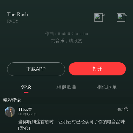
The Rush
1w+
697
RVDY
作曲 : Rudolf Christian
纯音乐，请欣赏
打开
下载APP
评论
相似歌曲
相似歌单
精彩评论
THxx寅
467
2021年1月21日
当你听到这首歌时，证明云村已经认可了你的电音品味
[爱心]