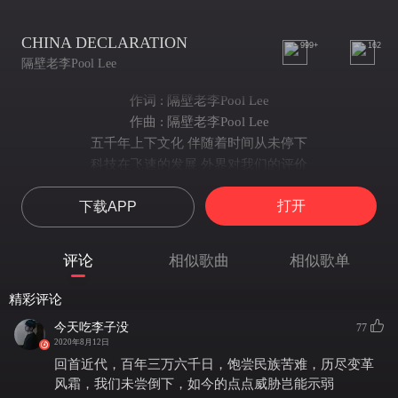
CHINA DECLARATION
999+
162
隔壁老李Pool Lee
作词 : 隔壁老李Pool Lee
作曲 : 隔壁老李Pool Lee
五千年上下文化 伴随着时间从未停下
科技在飞速的发展 外界对我们的评价
祖国母亲足够强大保护我不受欺负
打开
下载APP
成立后新中国改革开放走好每一步
一步一个脚印 在大步向前迈
不要对我挑衅 兄弟们全都在
评论
相似歌曲
相似歌单
We are champions 这里是China
雄狮在苏醒后 足够让你害怕
精彩评论
从唐朝五百年的鼎盛 伴随着历史发展
今天吃李子没
77
有足够文化底蕴 在这片大地洒满
2020年8月12日
我们拥有大国的气度不代表你可以不尊重
回首近代，百年三万六千日，饱尝民族苦难，历尽变革
想阻碍我们的发展这一定不轻松 wow boom
风霜，我们未尝倒下，如今的点点威胁岂能示弱