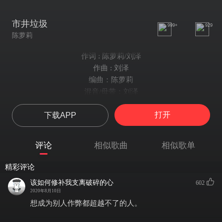
市井垃圾
999+
929
陈萝莉
作词 : 陈萝莉/刘泽
作曲 : 刘泽
编曲：陈萝莉
混音/母带：刘泽
夏日的虫 难忍受
打开
下载APP
谁的梦
情绪脱水 放下烟嘴的疲惫
我懂
评论
相似歌曲
相似歌单
恶之气流 向往东 人心空
你所在的混凝土下 开满花
精彩评论
眼惺忪
该如何修补我支离破碎的心
602
飘向空
2020年8月10日
坠往东
想成为别人作弊都超越不了的人。
emmmmmm