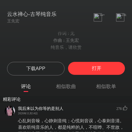
云水禅心-古琴纯音乐
1w+
231
王先宏
作词 : 无
作曲 : 王先宏
纯音乐，请欣赏
打开
下载APP
评论
相似歌曲
相似歌单
精彩评论
我后来以为你等的是别人
276
2020年11月14日
心乱则音噪，心静则音纯；心慌则音误，心泰则音清。
喜欢听纯音乐的人，都是纯粹的人，不喧哗、不世故，