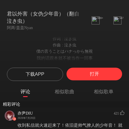
君以外害（女伪少年音）（翻自
999+
347
泣き虫）
阿两/盖盖Nyan
作词 : 泣き虫
作曲 : 泣き虫
僕の言うことはハナっから無視
我的话跟本就不被当作一回事
虫歯が痛むから歯科衛生士に行き抜き
因为虫牙疼而去了牙科保健员那里
打开
下载APP
行き場を無くした奴ならば
无处可去的人
逝け墓場墓地
评论
相似歌曲
相似歌单
都在墓地中消逝
あなた、鉈持ち斬りかかってきたこれガチ
精彩评论
你就真真切切地持着刀过来了
焦った意思
亦尹DIU
421
焦躁的心情
2020年7月20日
増し
收到私信就火速赶来了！依旧是帅气撩人的少年音！ 就