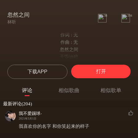
忽然之间
38
204
林听
作词 : 无
作曲 : 无
忽然之间
天昏地暗
世界可以
打开
下载APP
忽然什么都没有
我想起了你
再想到自己
评论
相似歌曲
相似歌单
我为什么
总在非常脆弱的时候
最新评论(204)
怀念你
我不爱踢球-
我明白 太放不开 你的爱
2021年3月1日
太熟悉 你的关怀 分不开
我喜欢你的名字 和你笑起来的样子
想你 算是安慰 还是悲哀