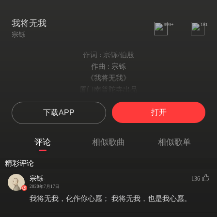
我将无我
999+
181
宗铄
作词 : 宗铄/伯殷
作曲 : 宗铄
《我将无我》
厦门南普陀寺出品
作词：宗铄、伯殷
打开
下载APP
作曲：宗铄
编曲：葫芦文化
录音：雅絃录音棚
评论
相似歌曲
相似歌单
日出云中 月明松下
山色清净 雪似杨花
精彩评论
涓涓细流 汇成江汉
宗铄-
136
万里船归
2020年7月17日
又几番春秋冬夏
我将无我，化作你心愿； 我将无我，也是我心愿。