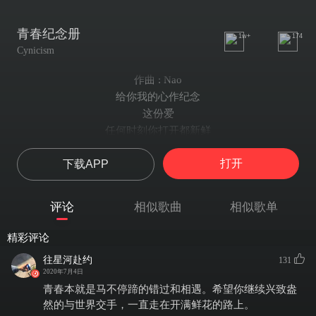
青春纪念册
1w+
174
Cynicism
作曲 : Nao
给你我的心作纪念
这份爱
任何时刻你打开都新鲜
有我陪伴 多苦都变成甜
打开
下载APP
睁开眼就看见永远
给我你的心作纪念
我的梦
评论
相似歌曲
相似歌单
有你的祝福才能够完全
风浪再大 我也会勇往直前
精彩评论
我们的爱
往星河赴约
131
镶在青春的纪念册
2020年7月4日
去年夏天
青春本就是马不停蹄的错过和相遇。希望你继续兴致盎
数着贝壳和浪花的海边
然的与世界交手，一直走在开满鲜花的路上。