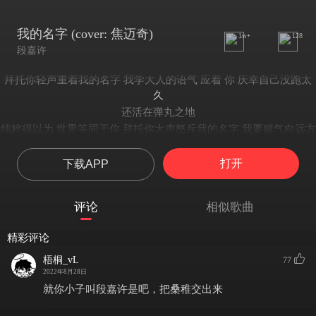
我的名字 (cover: 焦迈奇)
1w+
128
段嘉许
拜托你轻声重着我的名字 我学大人的语气 应着 你 庆幸自己没跑太
久
还活在弹丸之地
纯粹得以为 世界等同于你 拜托你大声怒斥我的名字 我要赌气向远方
跑去
如果没有这些声音 我还搞不清
打开
下载APP
多远才算是 离开的距离 在死缠烂打的 青春日子里
无非挣扎得也就 那么几个问题
评论
相似歌曲
我习惯在包里藏一瓶百无聊赖 打发人间的白云和苍狗
设计睡着的未来
精彩评论
我庆幸那些难堪正中我的下怀 让我怀疑我的存在
梧桐_vL
77
最后 笑了 起来
2022年8月28日
拜托你轻声重着我的名字 我学大人的语气应着 你 庆幸自己没跑太久
就你小子叫段嘉许是吧，把桑稚交出来
还活在弹丸之地
纯粹得以为 世界等同于你