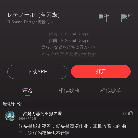
レテノール（蓝闪蝶）
1w+
244
R Sound Design/初音ミク
作词 : R Sound Design
作曲 : R Sound Design
柔らかな翅を夜空に浮かべて
在夜空中漂浮着柔软的翅膀
冷たい空気に身体を預けて
将身体寄存于冰冷的空气之中
打开
下载APP
欲しいものなんて１つも無いのさ
没有一件想要的事物
この夜が流れてく
评论
相似歌曲
相似歌单
这个夜晚流逝着
藍色に沈んだ街を
精彩评论
要溢出深蓝的街道
こぼれそうな程月照らして
当然是万恶的亚撒西啦
690
月光照耀仿佛
2020年7月2日
終わらぬ今日も こんな時代も
转头是城市夜景，低头是满桌作业，耳机放着rsd的曲
无论是没有终结的今日 还是这样的时代
子，这样的夜晚也不错啊
ガラスのように澄み渡る