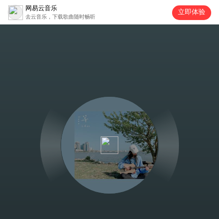
网易云音乐
立即体验
去云音乐，下载歌曲随时畅听