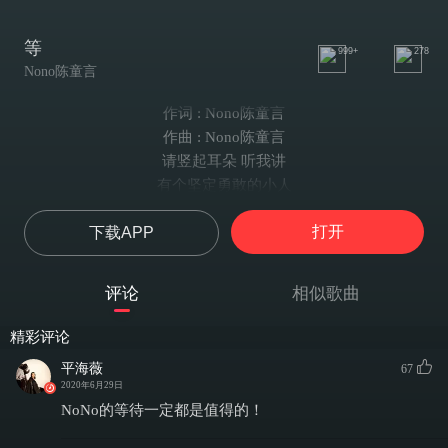
等
999+
278
Nono陈童言
作词 : Nono陈童言
作曲 : Nono陈童言
请竖起耳朵 听我讲
有个坚定勇敢的小人
在我心里捉迷藏
打开
下载APP
Ta不出声呀 惹人疼呀
Ta给月亮沏茶
半掩灯窗 编织着梦呀
评论
相似歌曲
红肿着眼 独自闯荡
将天马行空的想象
精彩评论
装满行囊
平海薇
67
朝大海呼喊 不闻回响
2020年6月29日
只见星辰寂寥
NoNo的等待一定都是值得的！
我在等风轻扬