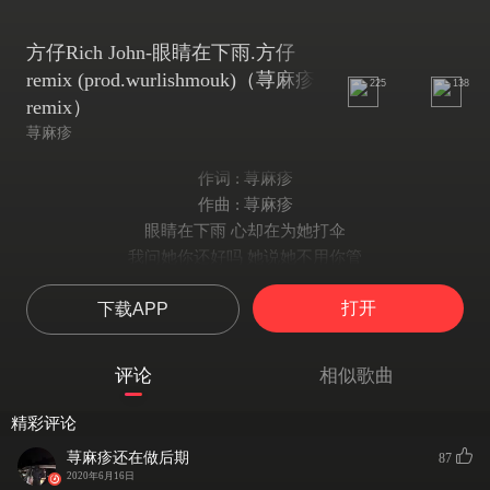
方仔Rich John-眼睛在下雨.方仔
remix (prod.wurlishmouk)（荨麻疹
225
138
remix）
荨麻疹
作词 : 荨麻疹
作曲 : 荨麻疹
眼睛在下雨 心却在为她打伞
我问她你还好吗 她说她不用你管
用最诚恳的语气感谢我曾经付出
打开
下载APP
最冷漠的眼神感谢我现在退出
她是最神圣的女人是最闪亮的梦
也是最多愁的过客最炙热的痛
评论
相似歌曲
我把最感伤的言语写好然后装入了信封
渴望她的回眸一笑她想不通
精彩评论
我多么爱她 我多么爱她
荨麻疹还在做后期
87
我多么爱她她却爱上红色的花
2020年6月16日