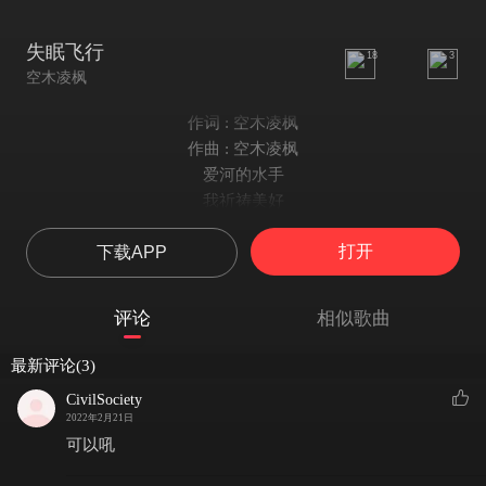
失眠飞行
18
3
空木凌枫
作词 : 空木凌枫
作曲 : 空木凌枫
爱河的水手
我祈祷美好
记忆在悬空
打开
下载APP
那些不再重要
悲欢和离合
胸口隐隐作痛
评论
相似歌曲
你出现以后
我神魂颠倒
最新评论(3)
走进你的森林 我想偷看你的日记
CivilSociety
童话里的公主我想了解你所有事情
2022年2月21日
要加大篇幅 请你看清楚
可以吼
我早就已经陷入你那指尖甜蜜音符