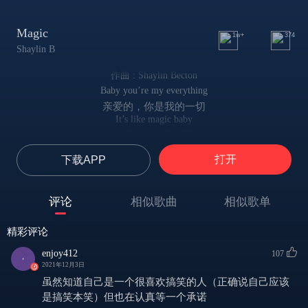
Magic
1w+
374
Shaylin B
作曲 : Shaylin Becton
Baby you’re my everything
亲爱的，你是我的一切
It’s like magic baby
如魔法般妙不可言
My problems vanished like abracadabra baby
打开
下载APP
一声咒语 我的问题就消失得无影无踪
Got me so elated
让我兴奋了起来
评论
相似歌曲
相似歌单
Speeding down the 101 and my mind is racing
风驰电掣在101公路上，我的大脑飞速运转
精彩评论
It’s like voodoo how you got me
你如伏都教般蛊惑了我的心
enjoy412
107
Right under your spell
2021年12月3日
毫无反抗地顺从你的魔咒
虽然知道自己是一个很喜欢搞笑的人（正确说自己应该
Ain’t no where that I would rather be
是搞笑本笑）但也在认真等一个承诺