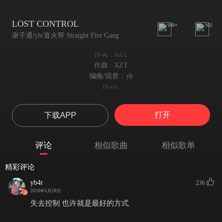
LOST CONTROL
999+
502
谢子通/yb/直火帮 Straight Fire Gang
作词 : XZT
作曲 : XZT
编曲/混音：yb
Hook:
Rodeo. Live my life like a Rodeo
（牛仔啊，我过着牛仔般的生活）
打开
下载APP
Romeo. Love my ice like a Romeo
（罗密欧啊，我爱我的珠宝就像罗密欧爱朱丽叶）
Rodeo. Live my life like a Rodeo
评论
相似歌曲
相似歌单
（牛仔啊，我过着牛仔般的生活）
Romeo. Love my ice like a Romeo
精彩评论
（罗密欧啊，我爱我的珠宝就像罗密欧爱朱丽叶）
Verse 1:
yb4r
236
2020年5月28日
我的头 就快要爆炸
Either road 都要学会长大
失去控制 也许就是最好的方式
（不管走哪条路，都要学会长大）