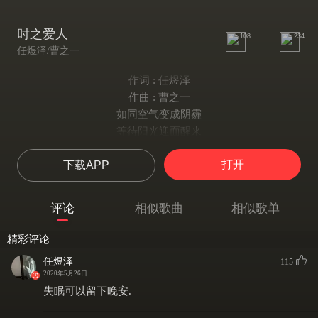
时之爱人
108
234
任煜泽/曹之一
作词 : 任煜泽
作曲 : 曹之一
如同空气变成阴霾
等待阳光迎面醒来
月亮它挂在空旷的窗外
打开
下载APP
像是衬托我一个人的独白
酒醒后再走吧
清醒时讲不出情话
评论
相似歌曲
相似歌单
可是你啊从未正面回答
难眠的你在哪
精彩评论
我又如何诉说牵挂
任煜泽
115
这句晚安你听得到吗
2020年5月26日
失眠可以留下晚安.