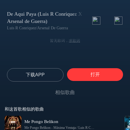
De Aqui Paya (Luis R Conriquez X
Arsenal de Guerra)
Luis R Conriquez/Arsenal De Guerra
暂无歌词，
求歌词
打开
下载APP
相似歌曲
和这首歌相似的歌曲
Me Pongo Belikon
Me Pongo Belikon
-
Máxima Ventaja / Luis R Conriquez