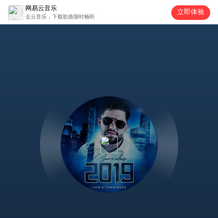
网易云音乐
立即体验
去云音乐，下载歌曲随时畅听