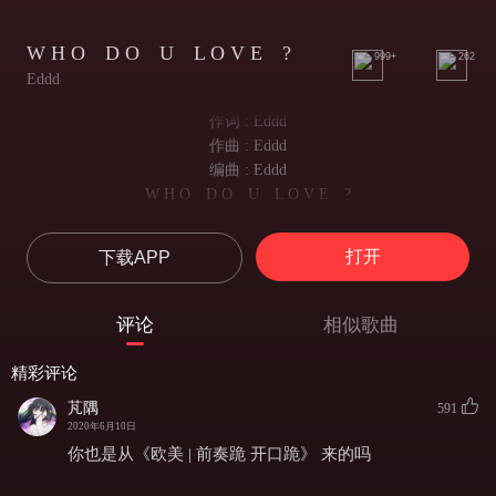
W H O D O U L O V E ?
999+
262
Eddd
作词 : Eddd
作曲 : Eddd
编曲 : Eddd
W H O D O U L O V E ?
Hey
嘿
打开
下载APP
Tell me who you thinking
告诉我你在想谁
Cause I’m losing my mind
评论
相似歌曲
因为我已经快要迷失
Hey
精彩评论
嘿
Tell me who you loving
芃隅
591
2020年6月10日
告诉我你到底爱谁
Stop pretending you’re caring
你也是从《欧美 | 前奏跪 开口跪》 来的吗
让我们中止闹剧表演