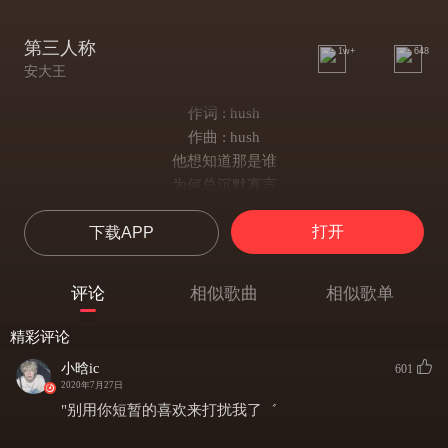
第三人称
1w+
648
安大王
作词 : hush
作曲 : hush
他想知道那是谁
为何总沉默寡言
人群中 也算抢眼
打开
下载APP
抢眼的 孤独难免
快乐当然有一点
不过寂寞更强烈
评论
相似歌曲
相似歌单
难过时候不流泪
流泪也不算伤悲
精彩评论
天真以为 是她的独特品味
小晗ic
601
殊不知是她难以言喻的对决
2020年7月27日
子母画面 分割上演谍对谍
"别用你短暂的喜欢来打扰我了゛
而谁是谁