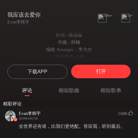
我应该去爱你
100w+
1w+
Evan李韩宇
作词 : 陈信延
作曲 : 郑楠
编曲 Arranger：李大白
没错 我在 心跳
没错 爱在 燃烧
打开
下载APP
好想伸手把你拥抱
世界那么渺小 我们往哪里逃
故事已决定好 谁是谁的主角
评论
相似歌曲
相似歌单
想着 你的 撒娇
看着 你的 微笑
精彩评论
自愿为你神魂颠倒
Evan李韩宇
21686
不怕别人围剿 不听谁的劝告
2020年4月27日
躲进我的怀抱 挡住一切风暴
全世界还有谁，比我们更绝配。答应我，听到最后。
全世界还有谁 比我们还绝配