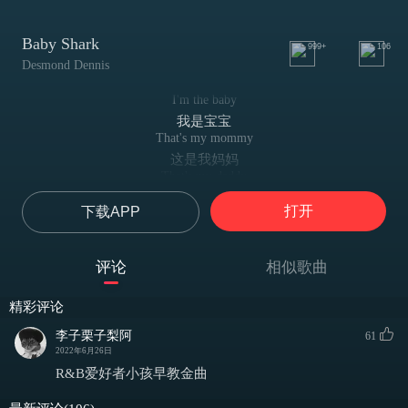
Baby Shark
999+
106
Desmond Dennis
I'm the baby
我是宝宝
That's my mommy
这是我妈妈
That's my daddy
这是我爸爸
打开
下载APP
We're all sharks
我们都是鲨鱼
That's my grandma
评论
相似歌曲
这是我奶奶
Can't forget about Grandpa
精彩评论
也不能忘记爷爷
Oh, that's my family
李子栗子梨阿
61
这就是我的家庭
2022年6月26日
And we're all sharks
R&B爱好者小孩早教金曲
我们都是鲨鱼
Baby shark, doo-doo-da-doo-doo