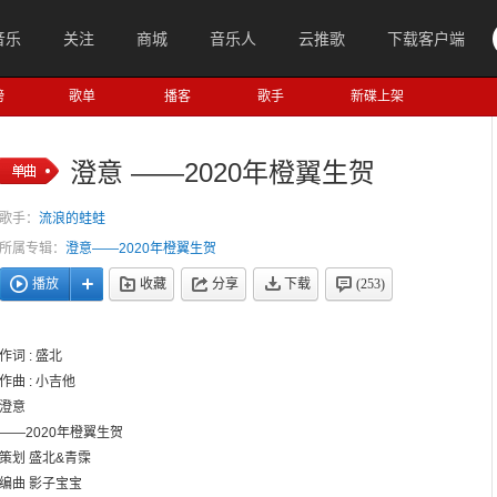
音乐
关注
商城
音乐人
云推歌
下载客户端
榜
歌单
播客
歌手
新碟上架