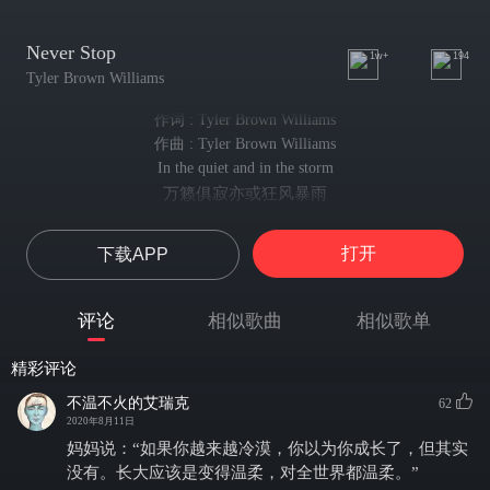
Never Stop
1w+
194
Tyler Brown Williams
作词 : Tyler Brown Williams
作曲 : Tyler Brown Williams
In the quiet and in the storm
万籁俱寂亦或狂风暴雨
Every rise and every fall
起起落落
打开
下载APP
Any door that we walk through
经过的任意一扇门
I will never stop loving you
评论
相似歌曲
相似歌单
时光荏苒 爱你如初
Every path that we might find
精彩评论
找到的每一条路
Light of day or black of night
不温不火的艾瑞克
62
日光熠熠又或漫漫黑夜
2020年8月11日
Anywhere life takes us to
妈妈说：“如果你越来越冷漠，你以为你成长了，但其实
不管生活带我们驶向何方
没有。长大应该是变得温柔，对全世界都温柔。”
I will never stop loving you