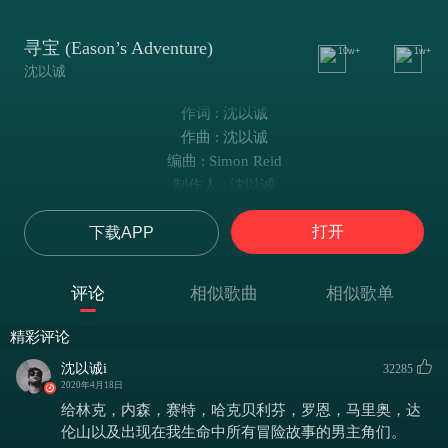
寻宝 (Eason’s Adventure)
10w+
1w+
沈以诚
作词 : 沈以诚
作曲 : 沈以诚
编曲 : Simon Reid
制作人 : 沈以诚
出品人 : 张葛
打开
下载APP
昨晚没有睡好
今天起得很早
急着想看你寄的一片裙角
评论
相似歌曲
相似歌单
你可能从未见过
我的小岛
精彩评论
我不知道关于
沈以诚i
32285
那的风俗地貌
2020年4月18日
万一会碰到
给林克，内森，赛特，哈克贝利芬，罗恩，马里奥，达
百年难遇见的风暴
伦山以及出现在我生命中所有冒险故事的男主角们。