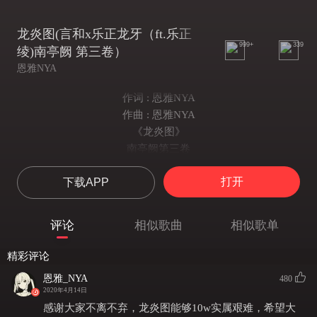
龙炎图(言和x乐正龙牙（ft.乐正
999+
339
绫)南亭阙 第三卷）
恩雅NYA
作词 : 恩雅NYA
作曲 : 恩雅NYA
《龙炎图》
南亭阙第三卷
词曲编调：米库喵
打开
下载APP
插画：偶尤大肥羊/叶子小姐landy
混音：Digifan
琵琶：BringEntertain
评论
相似歌曲
相似歌单
二胡：胡琴范儿
视频：绾竹w（-TS映画-）
精彩评论
题字：铭言君
恩雅_NYA
480
若今生夙愿可得
2020年4月14日
宁把江山破
感谢大家不离不弃，龙炎图能够10w实属艰难，希望大