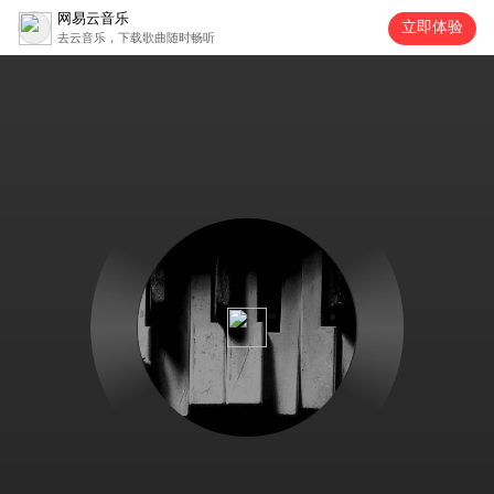
网易云音乐
立即体验
去云音乐，下载歌曲随时畅听