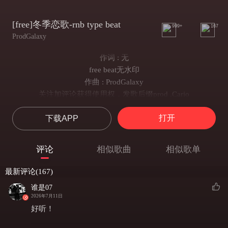
[free]冬季恋歌-rnb type beat
999+
167
ProdGalaxy
作词 : 无
free beat无水印
作曲 : ProdGalaxy
关注加评论获得使用权，发歌后缀prod .Cario
无损格式租借私信
打开
下载APP
感谢合作
评论
相似歌曲
相似歌单
最新评论(167)
谁是07
2026年7月11日
好听！