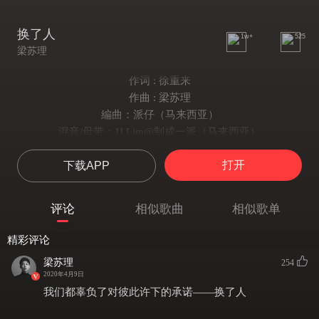
换了人
1w+
525
梁苏理
作词 : 徐重来
作曲 : 梁苏理
編曲：派仔（马来西亚）
混音/母带：JJ.Lim@制成一派（马来西亚）
和聲：李秋慧（马来西亚）
打开
下载APP
制作统筹：瑞业（马来西亚）
点亮你城市的灯 做一回路人
星星点点的 都是爱而不能
评论
相似歌曲
相似歌单
时间啊 是多狠的刀刃
轻而易举 就除掉了我们
精彩评论
我们口口声声 认认真真
梁苏理
254
最后匆匆忙忙 慌慌张张 换了人
2020年4月9日
一生啊 变成漫长无趣的进程
我们都辜负了对彼此许下的承诺——换了人
你走后 反手关上了门