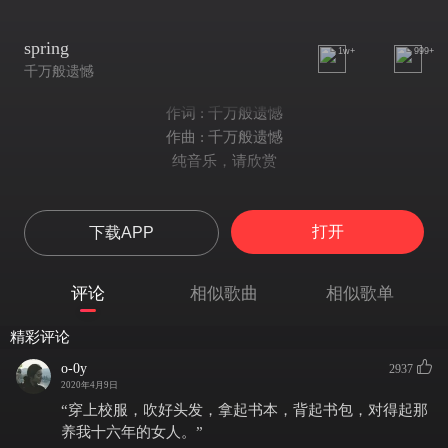
spring
1w+
999+
千万般遗憾
作词 : 千万般遗憾
作曲 : 千万般遗憾
纯音乐，请欣赏
打开
下载APP
评论
相似歌曲
相似歌单
精彩评论
o-0y
2937
2020年4月9日
“穿上校服，吹好头发，拿起书本，背起书包，对得起那
养我十六年的女人。”