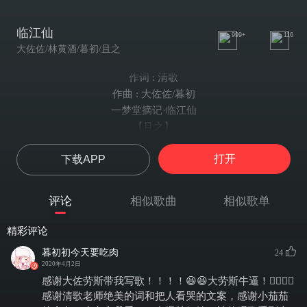
临江仙
999+
116
大佐佐/林黄酒/暮初/且之
作词 : 清歌
作曲 : 大佐佐/暮初
一梦堂摘记·临江仙
【且之】
溪梦：我借繁星为你明灯千盏，不知在天那边，你可曾看到？
打开
下载APP
—STAFF—
作曲/编曲：暮初/大佐佐
文案/作词：清歌
评论
相似歌曲
相似歌单
演唱：林黄酒
念白：且之
精彩评论
和声编写/和声：暮初/大佐佐
暮初初今天要吃肉
24
分轨混音：大佐佐
2020年4月2日
人声混音：暮初
感谢大佐劳斯带我写歌！！！！😆😆大劳斯牛逼！👍🏻👍🏻
海报：星残4869
感谢清歌老师绝美的词和把人看哭的文案，感谢小茄茄