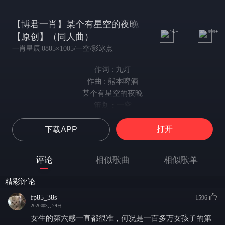
【博君一肖】某个有星空的夜晚
1w+
999+
【原创】（同人曲）
一肖星辰|0805×1005/一空/影冰点
作词 : 九灯
作曲 : 熊本啤酒
某个有星空的夜晚
策划：一空
编曲：DIUDIU
打开
下载APP
演唱：影冰点 一空
和声：影冰点
混音：正直团
评论
相似歌曲
相似歌单
手写：于暮里
美工：鱼头
精彩评论
文案：故安
fp85_38s
1596
【一空】
2020年3月29日
还记得花田初见
女生的第六感一直都很准，何况是一百多万女孩子的第