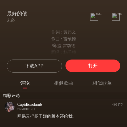
最好的债
999+
278
未必
作词 : 黄伟文
作曲 : 雷颂德
编/监:雷颂徳
原唱：杨千嬅
翻唱：阡陌
打开
下载APP
混音：奶妈月
自上次离去那一天
确实有太多机会可碰见
评论
相似歌曲
相似歌单
很可惜彼此也是太绝没有心软
一想到以前
精彩评论
下著雪还会有些暖
Cupidissodumb
430
但共你也天生擅於冷战
2025年9月17日
如固执会变 何日先会变
网易云把杨千嬅的版本还给我。
好一对狂野角色