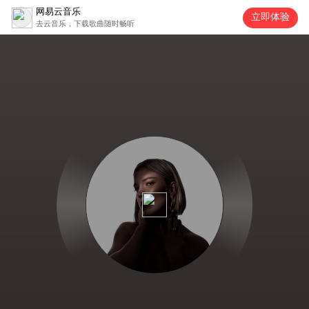
网易云音乐
立即体验
去云音乐，下载歌曲随时畅听