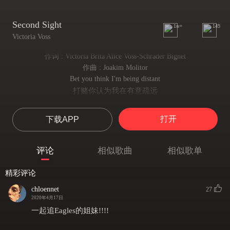
Second Sight
1w+
145
Victoria Voss
作词 : Victoria Brita Alice Voss-Schrader Bignet
作曲 : Joakim Molitor
Bet you think I'm being distant
打赌你认为我在有意疏远
That I don't know how to relate
我也不懂该如何讲述
打开
下载APP
But something's don't come in an instant
但有些事不是突然而至的
Like the way I feel
评论
相似歌曲
相似歌单
就像我心中所感
I know I've acted inconsistent
精彩评论
我知道我表现得很矛盾
These things we do when we're afraid
chloennet
27
当我们感到害怕时做的这些事
2020年4月17日
But you should know that it's all different
一起追Eagles的姐妹!!!!
但你应该明白现已全然改变
Now I know how you feel