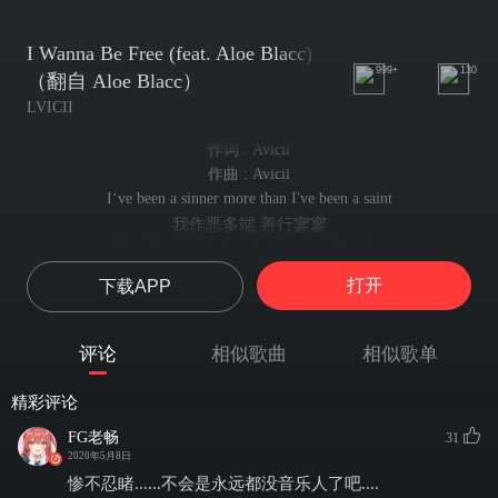
I Wanna Be Free (feat. Aloe Blacc)
999+
130
（翻自 Aloe Blacc）
LVICII
作词 : Avicii
作曲 : Avicii
I‘ve been a sinner more than I've been a saint
我作恶多端 善行寥寥
Spend too much time being something that
耗费太多时光扮演他人模样
打开
下载APP
Sick and tired of being half right
厌倦了永远半对半错
Chasing after a pastline
评论
相似歌曲
相似歌单
追逐着过往的虚妄
Just another face in the crowd
精彩评论
不过是人海中模糊脸庞
It's time to start living out loud
FG老畅
31
是时候活出真我模样
2020年5月8日
I wanna be free
惨不忍睹......不会是永远都没音乐人了吧....