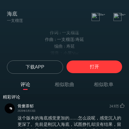
海底
100w+
10w+
一支榴莲
作词 : 一支榴莲
作曲 : 一支榴莲/寿延
编曲 : 寿延
混音：小黑Voc
散落的月光穿过了云
打开
下载APP
躲着人群
铺成大海的鳞
海浪打湿白裙
评论
相似歌曲
相似歌单
试图推你回去
海浪清洗血迹
精彩评论
妄想温暖你
骨糜荼郁
24.9万
往海的深处听
2020年3月13日
谁的哀鸣在指引
这个版本的海底感觉更加的……怎么说呢，感觉沉入的
灵魂没入寂静
更深了。先前是刚沉入海底，试图挣扎却没有结果，留