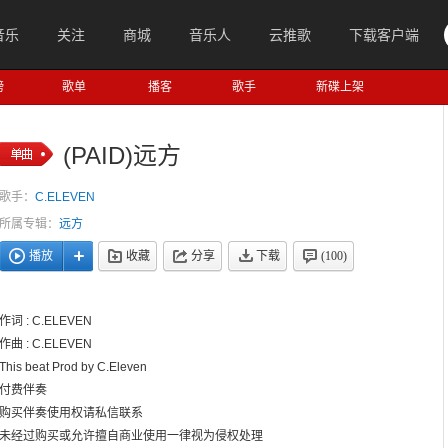
音乐
关注
商城
音乐人
云推歌
下载客户端
榜
歌单
播客
歌手
新碟上架