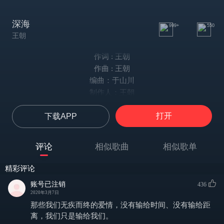
深海
999+
550
王朝
作词 : 王朝
作曲 : 王朝
编曲：于山川
制作人：王朝
弦乐：国际首席爱乐乐团
打开
下载APP
贝斯：石璞赫
监棚：王朝 申天奇
人声录音：申天奇
评论
相似歌曲
相似歌单
录音棚：昊娱传媒录音棚
混音：石璞赫
精彩评论
母带工程师：石璞赫
账号已注销
436
朝大3.12生日快乐
2020年3月7日
逃离
那些我们无疾而终的爱情，没有输给时间、没有输给距
城市的荒漠
离，我们只是输给我们。