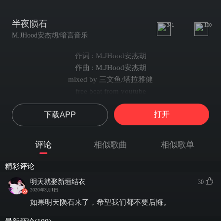
半夜陨石
341
100
M.JHood安杰胡/暗言音乐
作词 : M.JHood安杰胡
作曲 : M.JHood安杰胡
mixed by 三文鱼/塔拉雅健
free beat from youtube
总害怕意外噶消息
打开
下载APP
总是觉有你在一直
总是觉这世界太逼
不害怕意外噶消息
评论
相似歌曲
相似歌单
但愿可即刻找到你
这个半夜会有陨石
精彩评论
我有太多想讲但未讲
明天就娶新垣结衣
30
我有太多想做仍未做
2020年3月1日
我似读懂你秀丽的面孔
如果明天陨石来了，希望我们都不要后悔。
我有太多想讲但未讲