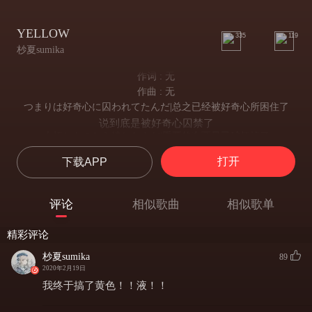
YELLOW
335
119
杪夏sumika
作词 : 无
作曲 : 无
つまりは好奇心に囚われてたんだ|总之已经被好奇心所困住了
说到底是被好奇心囚禁了
大切なものなら壊したんだ|重要的东西早已破坏掉了
珍视之物早已亲手摧毁
打开
下载APP
明かりの灯らないホールケーキ|无法点亮光明的整个蛋糕
无法点亮的完整蛋糕
木製の君と踊ってたんだ|与木质的你一同起舞
评论
相似歌曲
相似歌单
与木质的人偶翩翩起舞
クローゼットで待った今日も|在衣柜中等待着的今天也
精彩评论
今日仍蜷缩在衣柜等待
小さな身体ただ寄せ合って|只有依偎在一起的小小的身体
杪夏sumika
89
小小身躯相互依偎取暖
2020年2月19日
眠るのさ、変わるのさ 想像 容易い安全|总归要入睡的，总归要改变的，想象着唾手可得的安全
我终于搞了黄色！！液！！
终将沉睡 终将改变 想象中触手可及的安全感
「私 馬鹿な子なの どこにも行かないで」|“我不是个聪明的孩子，请不要离开此处”