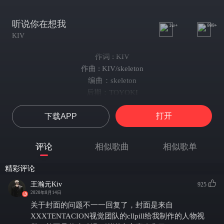
听说你在想我
1w+
999+
KIV
作词 : KIV
作曲 : KIV/skeleton
编曲：skeleton
后期：TOYOKI
视觉：CLLPILL
打开
下载APP
I can see the heaven cross ur eyes
你給我的愛 feeling so right
藏在我的懷裡像小孩
评论
相似歌曲
相似歌单
u so pure 所以大腦空白
我承認有時候是我太壞
精彩评论
變成病毒在你的世界覆蓋
王瀚元Kiv
925
我不想讓你猜中我手裡的牌
2020年8月14日
就讓我們活在互相的世界裡
关于封面的问题不一一回复了，封面是来自
你說你在想我
XXXTENTACION视觉团队的cllpill给我制作的人物视