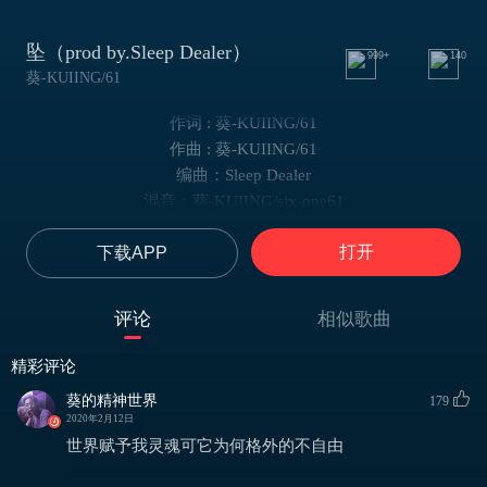
坠（prod by.Sleep Dealer）
999+
140
葵-KUIING/61
作词 : 葵-KUIING/61
作曲 : 葵-KUIING/61
编曲：Sleep Dealer
混音：葵-KUIING/six-one61
封面：葵-KUIING
打开
下载APP
说多少违心的话
离开的也从没留下
失望比期望都大
评论
相似歌曲
面对时也从没有在怕
难听的话就继续的说
精彩评论
结痂的伤疤继续的剥
葵的精神世界
179
16岁都感慨颇多
2020年2月12日
疯言疯语不停地聒 ah
世界赋予我灵魂可它为何格外的不自由
面目全非的是丑恶嘴脸