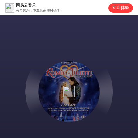
网易云音乐
立即体验
去云音乐，下载歌曲随时畅听