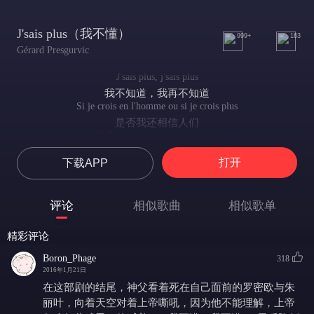
J'sais plus（我不懂）
999+
163
Gérard Presgurvic
J'sais plus, j'sais plus
我不知道，我再不知道
Si je crois en l'homme ou si je crois plus
是否我还相信人们
Si Dieu est encore dans ma rue
是否上帝就在街上人群中
打开
下载APP
Oh, j'sais plus je suis perdu
我不知道，陷入迷茫
Pour toi j'ai tout laissé
评论
相似歌曲
相似歌单
为你我抛下一切
Je t'ai donné mon âme
精彩评论
我将灵魂献给你
Pour toi j'ai renoncé
Boron_Phage
318
为你我拒绝了
2016年1月21日
A la chair tendre des femmes
在这部剧的结尾，神父看着死在自己面前的罗密欧与朱
那些易推倒的女士
丽叶，向着天空对着上帝嘶吼，因为他不能理解，上帝
J'ai cru en ta bonté