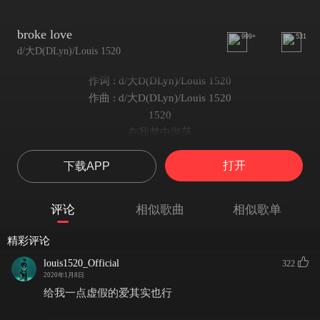
broke love
999+
531
d/大D(DLyn)/Louis 1520
作词 : d/大D(DLyn)/Louis 1520
作曲 : d/大D(DLyn)/Louis 1520
1520
在我梦中游荡
从我身边经过
打开
下载APP
偶尔给我解脱
释怀很困难对我来说
把我推开说了一句不会回来
评论
相似歌曲
相似歌单
发给你微信的消息石沉大海
我点燃一根香烟然后开始发呆
精彩评论
花落又花开
louis1520_Official
322
baby you ruined my life
2020年1月8日
（你打扰到我的生活）
给我一点虚假的爱其实也行
DZH