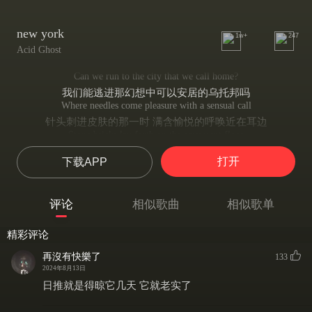
new york
1w+
247
Acid Ghost
Can we run to the city that we call home?
我们能逃进那幻想中可以安居的乌托邦吗
Where needles come pleasure with a sensual call
针头刺进皮肤的那一时 满含愉悦的呼唤近在耳边
Stone bricks lay forth on the pavement floor
石板满满砌进人行道地面
打开
下载APP
Bright lights loud noise we hear when we fall
灯光交错 噪声四起 我们缓缓坠落
Can we run to the city that we call home?
评论
相似歌曲
相似歌单
我们能逃进那幻想中可以安居的乌托邦吗
Where needles come pleasure with a sensual call
精彩评论
针头刺进皮肤的那一时 满含愉悦的呼唤近在耳边
Stone bricks lay forth on the pavement floor
再沒有快樂了
133
石板满满砌进人行道地面
2024年8月13日
Bright lights loud noise we hear when we fall
日推就是得晾它几天 它就老实了
我们俨然在华灯与噪音交合的罗网越陷越深