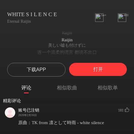
WHITE S I L E N C E
1w+
403
Eternal Raijin
Raijin
Raijin
美しい嘘も付けずに
连一个温柔的谎言 都说不出口
透明な瞳に憧れて
一直憧憬着 那双澄澈的眼眸
打开
下载APP
目を塞いで 見えたものは
闭上双眼后 所看见的
冬に落ちた夢の匂い
评论
相似歌曲
相似歌单
是坠入寒冬的梦 残留的气息
Raijin
精彩评论
Raijin
風に触れたら さらわれるかな
账号已注销
181
若触碰风的话 我也会被它带走吧
2020年2月16日
秘密に咲いたそのフィクション
原曲：TK from 凛として時雨 - white silence
那场悄然绽放于秘密中的幻梦
風に触れられたら