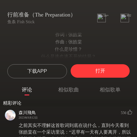
行前准备（The Preparation）
1w+
402
鱼条 Fish Stick
作词 : 张皓棠
作曲 : 张皓棠
什么是珍惜？
什么是逃也逃不开的结局？
是生命的强韧
打开
下载APP
让人失去了智慧 前进的动力
谁选择休息 谁又继续旅行
陪著彼此 相依为命 错误的决定
评论
相似歌曲
相似歌单
灵魂本不该聚集
过份安逸
精彩评论
为什么逃避？
森川飛鳥
556
学会了珍惜 终究还是失去
2023年9月12日
是错误的经验
之前其实不理解这首歌词到底在说什么，直到今天看到
让人失去了机会 仅存的毅力
张皓棠在一个采访里说：“迟早有一天有人要离开，所以